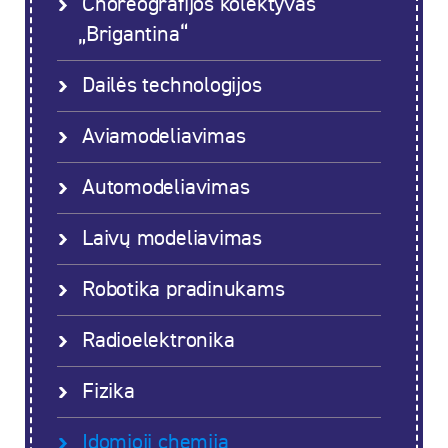
Choreografijos kolektyvas
„Brigantina“
Dailės technologijos
Aviamodeliavimas
Automodeliavimas
Laivų modeliavimas
Robotika pradinukams
Radioelektronika
Fizika
Įdomioji chemija