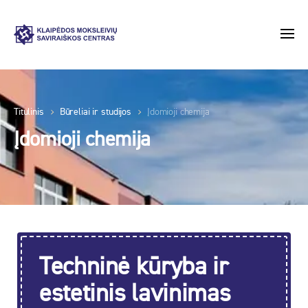
Titulinis
Būreliai ir studijos
Įdomioji chemija
Įdomioji chemija
Techninė kūryba ir
estetinis lavinimas