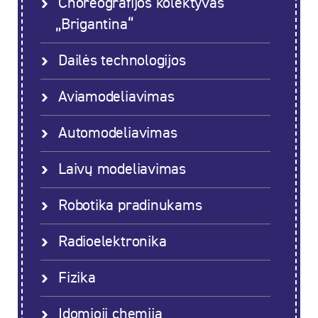
Choreografijos kolektyvas
„Brigantina“
Dailės technologijos
Aviamodeliavimas
Automodeliavimas
Laivų modeliavimas
Robotika pradinukams
Radioelektronika
Fizika
Įdomioji chemija