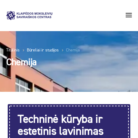
Titulinis
Būreliai ir studijos
Chemija
Chemija
Techninė kūryba ir
estetinis lavinimas