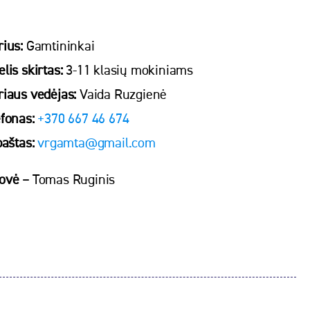
rius:
Gamtininkai
lis skirtas:
3-11 klasių mokiniams
riaus vedėjas:
Vaida Ruzgienė
efonas:
+370 667 46 674
paštas:
vrgamta@gmail.com
ovė –
Tomas Ruginis