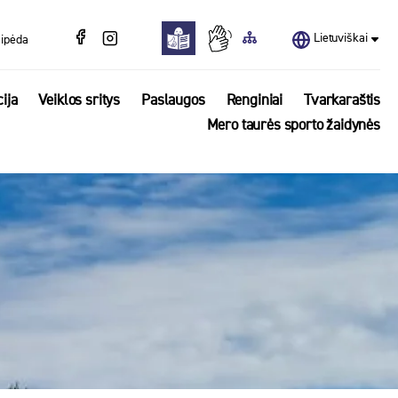
Lietuviškai
aipėda
ija
Veiklos sritys
Paslaugos
Renginiai
Tvarkaraštis
Mero taurės sporto žaidynės