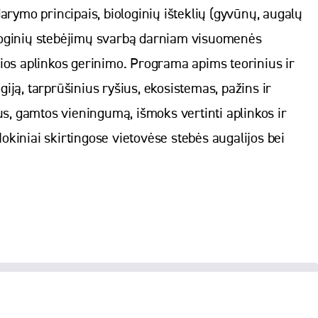
ymo principais, biologinių išteklių (gyvūnų, augalų
ologinių stebėjimų svarbą darniam visuomenės
čios aplinkos gerinimo. Programa apims teorinius ir
iją, tarprūšinius ryšius, ekosistemas, pažins ir
s, gamtos vieningumą, išmoks vertinti aplinkos ir
okiniai skirtingose vietovėse stebės augalijos bei
© 2005-2026. Juridinio asmens kodas 190456638