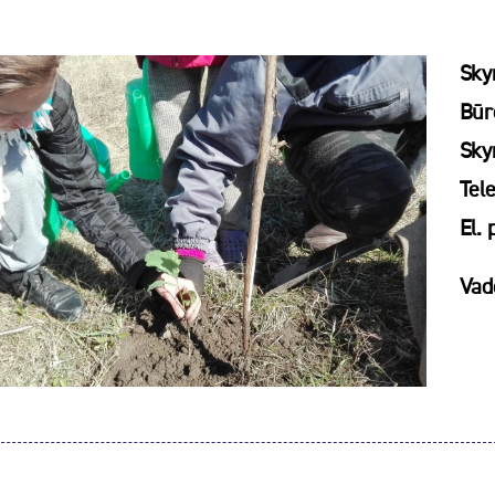
Sky
Būre
Sky
Tel
El. 
Vad