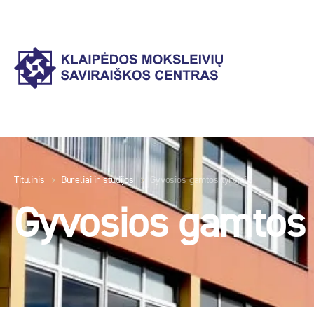
Titulinis
Būreliai ir studijos
Gyvosios gamtos tyrėjai
Gyvosios gamtos 