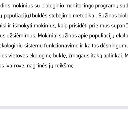
dins mokinius su biologinio monitoringo programų sudar
ų populiacijų) būklės stebėjimo metodika . Sužinos bi
isi ir išmokyti mokinius, kaip prisidėti prie mus supan
us užsiėmimus. Mokiniai sužinos apie populiacijų ekolog
ekologinių sistemų funkcionavimo ir kaitos dėsningumu
ios vietovės ekologinę būklę, žmogaus įtaką aplinkai. M
os įvairovę, nagrinės jų reikšmę
Smiltelės g. 22-1, Klaipėda
info@kmsc.lt