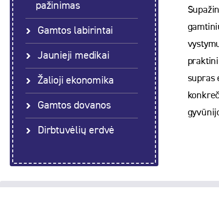
pažinimas
Supažin
gamtini
Gamtos labirintai
vystymu
Jaunieji medikai
praktini
supras 
Žalioji ekonomika
konkreč
Gamtos dovanos
gyvūnij
Dirbtuvėlių erdvė
Biudžetinė įstaiga Klaipėdos