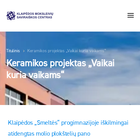
Titulinis
Keramikos projektas „Vaikai kuria vaikams“
Keramikos projektas „Vaikai
kuria vaikams“
Klaipėdos „Smeltės“ progimnazijoje iškilmingai
atidengtas molio plokštelių pano