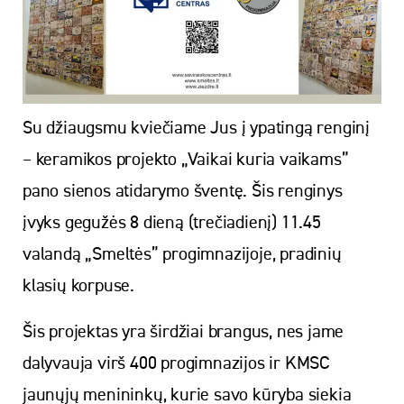
Su džiaugsmu kviečiame Jus į ypatingą renginį
– keramikos projekto „Vaikai kuria vaikams”
pano sienos atidarymo šventę. Šis renginys
įvyks gegužės 8 dieną (trečiadienį) 11.45
valandą „Smeltės” progimnazijoje, pradinių
klasių korpuse.
Šis projektas yra širdžiai brangus, nes jame
dalyvauja virš 400 progimnazijos ir KMSC
jaunųjų menininkų, kurie savo kūryba siekia