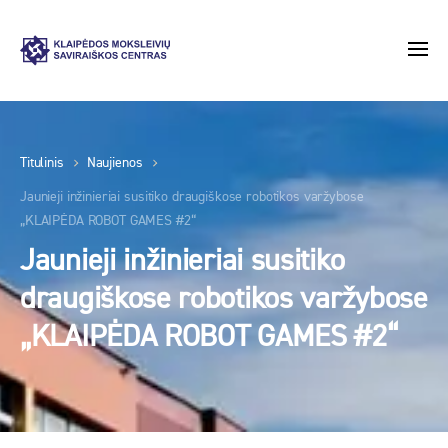
Titulinis
Naujienos
Jaunieji inžinieriai susitiko draugiškose robotikos varžybose
„KLAIPĖDA ROBOT GAMES #2“
Jaunieji inžinieriai susitiko
draugiškose robotikos varžybose
„KLAIPĖDA ROBOT GAMES #2“