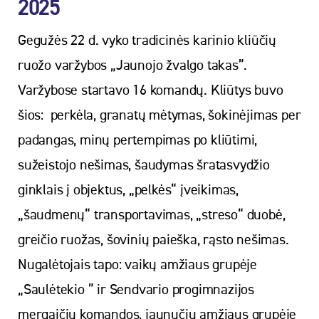
2025
Gegužės 22 d. vyko tradicinės karinio kliūčių
ruožo varžybos „Jaunojo žvalgo takas”.
Varžybose startavo 16 komandų. Kliūtys buvo
šios: perkėla, granatų mėtymas, šokinėjimas per
padangas, minų pertempimas po kliūtimi,
sužeistojo nešimas, šaudymas šratasvydžio
ginklais į objektus, „pelkės“ įveikimas,
„šaudmenų“ transportavimas, „streso“ duobė,
greičio ruožas, šovinių paieška, rąsto nešimas.
Nugalėtojais tapo: vaikų amžiaus grupėje
„Saulėtekio ” ir Sendvario progimnazijos
mergaičių komandos, jaunučių amžiaus grupėje