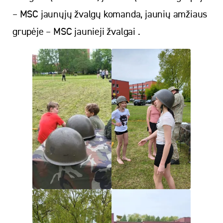
– MSC jaunųjų žvalgų komanda, jaunių amžiaus
grupėje – MSC jaunieji žvalgai .