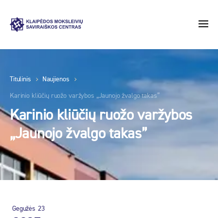
Titulinis
Naujienos
Karinio kliūčių ruožo varžybos „Jaunojo žvalgo takas”
Karinio kliūčių ruožo varžybos
„Jaunojo žvalgo takas”
Gegužės
23