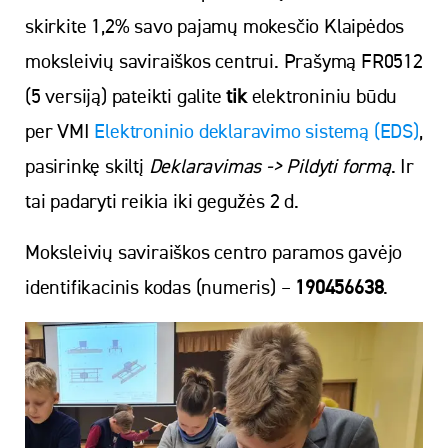
skirkite 1,2% savo pajamų mokesčio Klaipėdos
moksleivių saviraiškos centrui. Prašymą FR0512
(5 versiją) pateikti galite
tik
elektroniniu būdu
per VMI
Elektroninio deklaravimo sistemą (EDS)
,
pasirinkę skiltį
Deklaravimas
->
Pildyti formą
. Ir
tai padaryti reikia iki gegužės 2 d.
Moksleivių saviraiškos centro paramos gavėjo
identifikacinis kodas (numeris) –
190456638
.