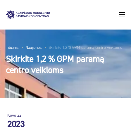
Titulinis
Naujienos
Skirkite 1,2 % GPM paramą centro veikloms
Skirkite 1,2 % GPM paramą
centro veikloms
Kovo
22
2023