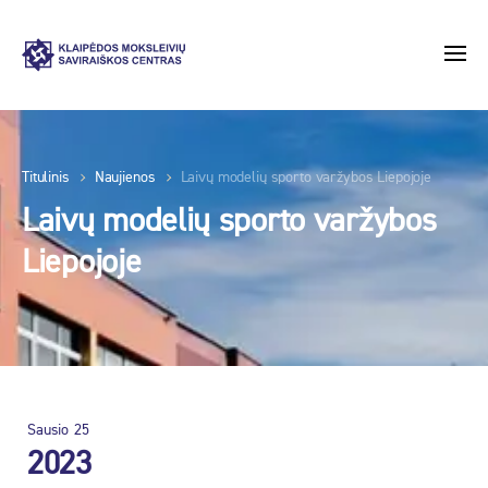
Titulinis
Naujienos
Laivų modelių sporto varžybos Liepojoje
Laivų modelių sporto varžybos
Liepojoje
Sausio
25
2023