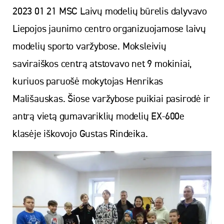
2023 01 21 MSC Laivų modelių būrelis dalyvavo
Liepojos jaunimo centro organizuojamose laivų
modelių sporto varžybose. Moksleivių
saviraiškos centrą atstovavo net 9 mokiniai,
kuriuos paruošė mokytojas Henrikas
Mališauskas. Šiose varžybose puikiai pasirodė ir
antrą vietą gumavariklių modelių EX-600e
klasėje iškovojo Gustas Rindeika.