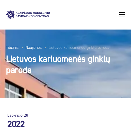
Titulinis
Naujienos
Lietuvos kariuomenės ginklų paroda
Lietuvos kariuomenės ginklų
paroda
Lapkričio
28
2022