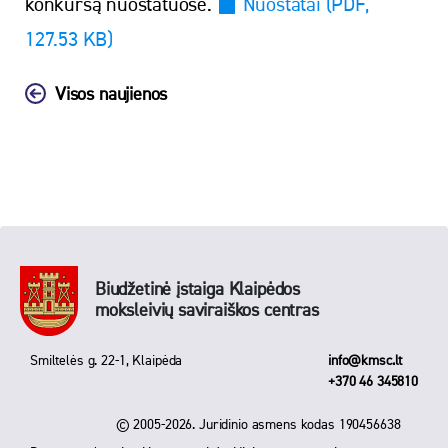
konkursą nuostatuose.
Nuostatai
(PDF,
127.53 KB)
Visos naujienos
Biudžetinė įstaiga Klaipėdos
moksleivių saviraiškos centras
Smiltelės g. 22-1, Klaipėda
info@kmsc.lt
+370 46 345810
© 2005-2026. Juridinio asmens kodas 190456638