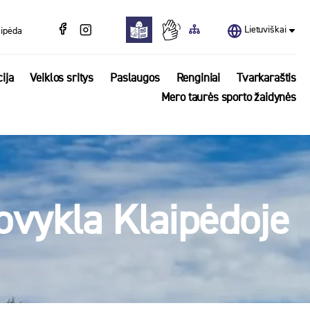
Lietuviškai
aipėda
ija
Veiklos sritys
Paslaugos
Renginiai
Tvarkaraštis
Mero taurės sporto žaidynės
tovykla Klaipėdoje