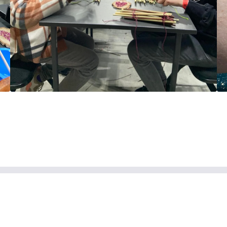
Smiltelės g. 22-1, Klaipėda
info@kmsc.lt
+370 46 345810