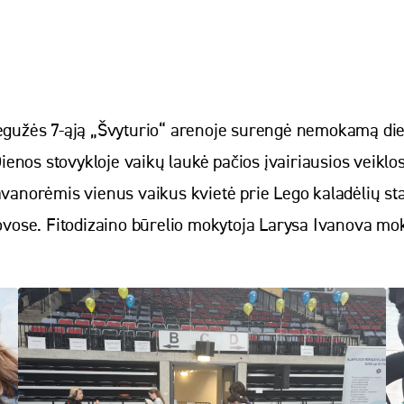
 gegužės 7-ąją „Švyturio“ arenoje surengė nemokamą di
nos stovykloje vaikų laukė pačios įvairiausios veiklos.
orėmis vienus vaikus kvietė prie Lego kaladėlių stalo,
kovose. Fitodizaino būrelio mokytoja Larysa Ivanova mokė