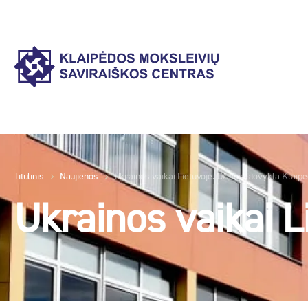
Titulinis
Naujienos
Ukrainos vaikai Lietuvoje. Dienos stovykla Klaipė
Ukrainos vaikai L