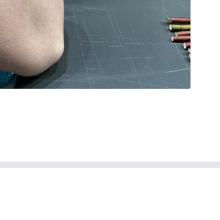
© 2005-2026. Juridinio asmens kodas 190456638
Duomenys kaupiami ir saugomi Juridinių asmenų registrų centre