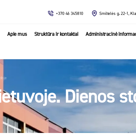
+370 46 345810
Smiltelės g. 22-1, Kl
Apie mus
Struktūra ir kontaktai
Administracinė informac
doje
ietuvoje. Dienos s