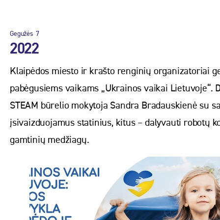
Gegužės
7
2022
Klaipėdos miesto ir krašto renginių organizatoriai
pabėgusiems vaikams „Ukrainos vaikai Lietuvoje“. Die
STEAM būrelio mokytoja Sandra Bradauskienė su savan
įsivaizduojamus statinius, kitus – dalyvauti robotų 
gamtinių medžiagų.