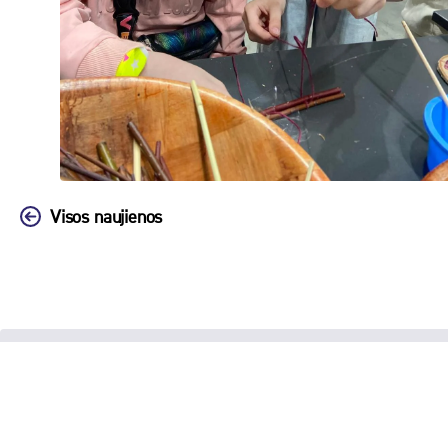
Visos naujienos
Biudžetinė įstaiga Klaipėdos
moksleivių saviraiškos centras