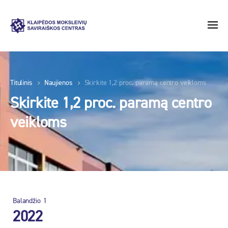
Titulinis
Naujienos
Skirkite 1,2 proc. paramą centro veikloms
Skirkite 1,2 proc. paramą centro
veikloms
Balandžio
1
2022