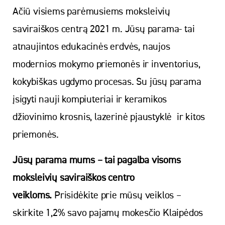
Ačiū visiems parėmusiems moksleivių
saviraiškos centrą 2021 m. Jūsų parama- tai
atnaujintos edukacinės erdvės, naujos
modernios mokymo priemonės ir inventorius,
kokybiškas ugdymo procesas. Su jūsų parama
įsigyti nauji kompiuteriai ir keramikos
džiovinimo krosnis, lazerinė pjaustyklė ir kitos
priemonės.
Jūsų parama mums – tai pagalba visoms
moksleivių saviraiškos centro
veikloms.
Prisidėkite prie mūsų veiklos –
skirkite 1,2% savo pajamų mokesčio Klaipėdos