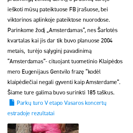
ieškoti mūsų pateiktuose FB įrašuose, bei
viktorinos aplinkoje pateiktose nuorodose.
Parinkome žodį „Amsterdamas”, nes Šarlotės
kvartalas kai jis dar tik buvo planuose 2004
metais, turėjo sąlyginį pavadinimą
“Amsterdamas”- cituojant tuometinio Klaipėdos
mero Eugenijaus Gentvilo frazę “kodėl
klaipėdiečiai negali gyventi kaip Amsterdame”.
Šiame ture galima buvo surinkti 185 taškus.
Parkų turo V etapo Vasaros koncertų
estradoje rezultatai