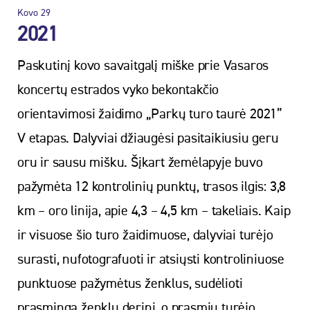
Kovo
29
2021
Paskutinį kovo savaitgalį miške prie Vasaros
koncertų estrados vyko bekontakčio
orientavimosi žaidimo „Parkų turo taurė 2021”
V etapas. Dalyviai džiaugėsi pasitaikiusiu geru
oru ir sausu mišku. Šįkart žemėlapyje buvo
pažymėta 12 kontrolinių punktų, trasos ilgis: 3,8
km – oro linija, apie 4,3 – 4,5 km – takeliais. Kaip
ir visuose šio turo žaidimuose, dalyviai turėjo
surasti, nufotografuoti ir atsiųsti kontroliniuose
punktuose pažymėtus ženklus, sudėlioti
prasmingą ženklų derinį, o prasmių turėjo