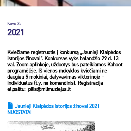
Kovo
25
2021
Kviečiame registruotis į konkursą „Jaunieji Klaipėdos
istorijos žinovai”. Konkursas vyks balandžio 29 d. 13
val. Zoom aplinkoje, užduotys bus pateikiamos Kahoot
programėlėje. Iš vienos mokyklos kviečiami ne
daugiau 5 mokiniai, dalyvavimas viktorinoje –
individualus (t.y. ne komandinis). Registracija
el.paštu:
pilis@mlimuziejus.lt
Jaunieji Klaipėdos istorijos žinovai 2021
NUOSTATAI