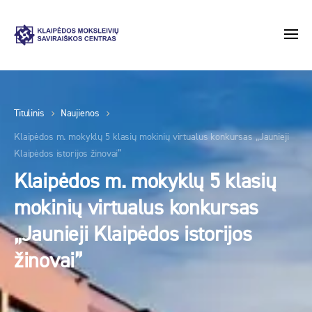
Titulinis
Naujienos
Klaipėdos m. mokyklų 5 klasių mokinių virtualus konkursas „Jaunieji
Klaipėdos istorijos žinovai”
Klaipėdos m. mokyklų 5 klasių
mokinių virtualus konkursas
„Jaunieji Klaipėdos istorijos
žinovai”