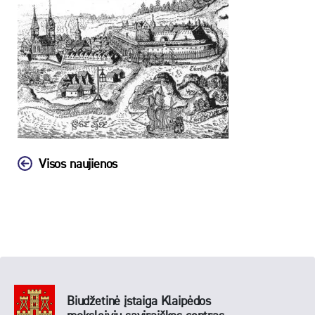
Visos naujienos
Biudžetinė įstaiga Klaipėdos