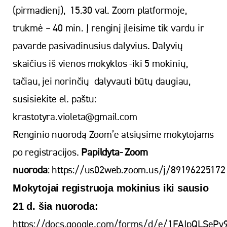
(pirmadienį), 15.30 val. Zoom platformoje,
trukmė – 40 min. Į renginį įleisime tik vardu ir
pavarde pasivadinusius dalyvius. Dalyvių
skaičius iš vienos mokyklos -iki 5 mokinių,
tačiau, jei norinčių dalyvauti būtų daugiau,
susisiekite el. paštu:
krastotyra.violeta@gmail.com
Renginio nuorodą Zoom’e atsiųsime mokytojams
po registracijos.
Papildyta- Zoom
nuoroda
: https://us02web.zoom.us/j/89196225172
Mokytojai registruoja mokinius iki sausio
21 d. šia nuoroda:
https://docs.google.com/forms/d/e/1FAIpQLSePy