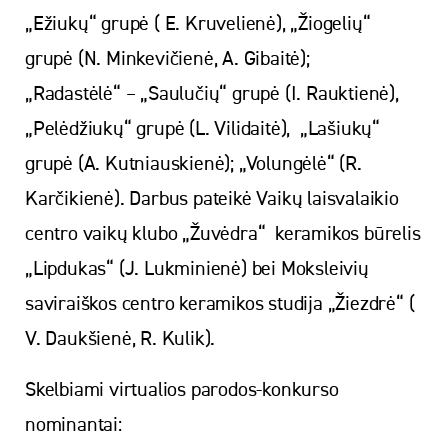
„Ežiukų“ grupė ( E. Kruvelienė), „Žiogelių“
grupė (N. Minkevičienė, A. Gibaitė);
„Radastėlė“ – „Saulučių“ grupė (I. Rauktienė),
„Pelėdžiukų“ grupė (L. Vilidaitė), „Lašiukų“
grupė (A. Kutniauskienė); „Volungėlė“ (R.
Karčikienė). Darbus pateikė Vaikų laisvalaikio
centro vaikų klubo „Žuvėdra“ keramikos būrelis
„Lipdukas“ (J. Lukminienė) bei Moksleivių
saviraiškos centro keramikos studija „Žiezdrė“ (
V. Daukšienė, R. Kulik).
Skelbiami virtualios parodos-konkurso
nominantai: