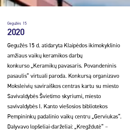
Gegužės
15
2020
Gegužės 15 d. atidaryta Klaipėdos ikimokyklinio
amžiaus vaikų keramikos darbų
konkurso
„Keramikų pavasaris. Povandeninis
pasaulis“ virtuali paroda. Konkursą organizavo
Moksleivių saviraiškos centras kartu su miesto
Savivaldybės Švietimo skyriumi, miesto
savivaldybės I. Kanto viešosios bibliotekos
Pempininkų padalinio vaikų centru „Gerviukas“.
Dalyvavo lopšeliai-darželiai: „Kregždutė“ –