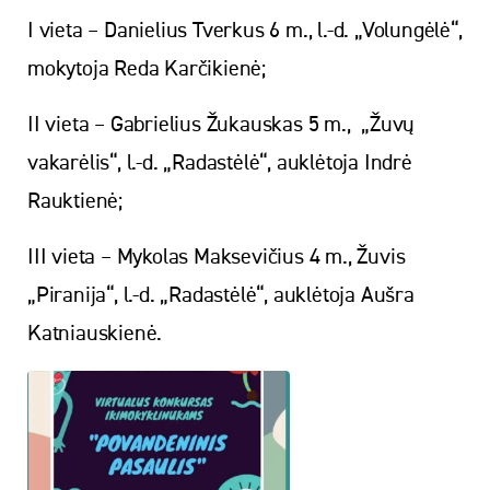
I vieta – Danielius Tverkus 6 m., l.-d. „Volungėlė“,
mokytoja Reda Karčikienė;
II vieta – Gabrielius Žukauskas 5 m., „Žuvų
vakarėlis“, l.-d. „Radastėlė“, auklėtoja Indrė
Rauktienė;
III vieta – Mykolas Maksevičius 4 m., Žuvis
„Piranija“, l.-d. „Radastėlė“, auklėtoja Aušra
Katniauskienė.