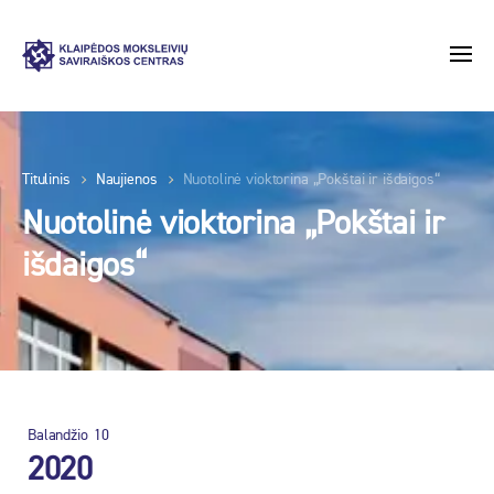
Titulinis
Naujienos
Nuotolinė vioktorina „Pokštai ir išdaigos“
Nuotolinė vioktorina „Pokštai ir
išdaigos“
Balandžio
10
2020