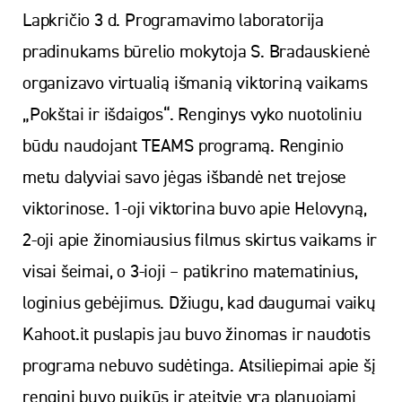
Lapkričio 3 d. Programavimo laboratorija
pradinukams būrelio mokytoja S. Bradauskienė
organizavo virtualią išmanią viktoriną vaikams
„Pokštai ir išdaigos“. Renginys vyko nuotoliniu
būdu naudojant TEAMS programą. Renginio
metu dalyviai savo jėgas išbandė net trejose
viktorinose. 1-oji viktorina buvo apie Helovyną,
2-oji apie žinomiausius filmus skirtus vaikams ir
visai šeimai, o 3-ioji – patikrino matematinius,
loginius gebėjimus. Džiugu, kad daugumai vaikų
Kahoot.it puslapis jau buvo žinomas ir naudotis
programa nebuvo sudėtinga. Atsiliepimai apie šį
renginį buvo puikūs ir ateityje yra planuojami