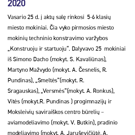
2020
Vasario 25 d. į aktų salę rinkosi 5-6 klasių
miesto mokiniai. Čia vyko pirmosios miesto
mokinių techninio konstravimo varžybos
„Konstruoju ir startuoju“. Dalyvavo 25 mokiniai
iš Simono Dacho (mokyt. S. Kavaliūnas),
Martyno Mažvydo (mokyt. A. Česnelis, R.
Pundinas), „Smeltės”(mokyt. R.
Sragauskas), „Versmės”(mokyt. A. Ronkus),
Vitės (mokyt.R. Pundinas ) progimnazijų ir
Moksleivių saviraiškos centro būrelių –
aviamodeliavimo (mokyt. V. Butkin), pradinio
modeliavimo (mokyt. A. Jaruševičiūtė, A.