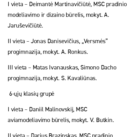
I vieta – Deimantė Martinavičiūtė, MSC pradinio
modeliavimo ir dizaino būrelis, mokyt. A.
Jaruševičiūtė.
II vieta – Jonas Danisevičius, „Versmės”
progimnazija, mokyt. A. Ronkus.
III vieta – Matas Ivanauskas, Simono Dacho
progimnazija, mokyt. S. Kavaliūnas.
6-ųjų klasių grupė
I vieta – Daniil Malinovskij, MSC
aviamodeliavimo būrelis, mokyt. V. Butkin.
II vieta – Darius Brazinskas, MSC pradinio