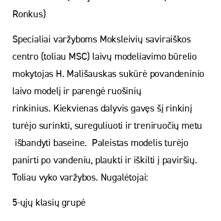
Ronkus)
Specialiai varžyboms Moksleivių saviraiškos
centro (toliau MSC) laivų modeliavimo būrelio
mokytojas H. Mališauskas sukūrė povandeninio
laivo modelį ir parengė ruošinių
rinkinius. Kiekvienas dalyvis gavęs šį rinkinį
turėjo surinkti, sureguliuoti ir treniruočių metu
išbandyti baseine. Paleistas modelis turėjo
panirti po vandeniu, plaukti ir iškilti į paviršių.
Toliau vyko varžybos. Nugalėtojai:
5-ųjų klasių grupė