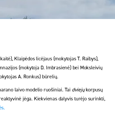
kaitė), Klaipėdos licėjaus (mokytojas T. Raibys),
mnazijos (mokytoja D. Imbrasienė) bei Moksleivių
okytojas A. Ronkus) būrelių.
arano laivo modelio ruošiniai. Tai
dviejų
korpusų
reaktyvinė jėga. Kiekvienas dalyvis turėjo surinkti,
ės.