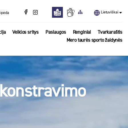
Lietuviškai
aipėda
ija
Veiklos sritys
Paslaugos
Renginiai
Tvarkaraštis
Mero taurės sporto žaidynės
o konstravimo