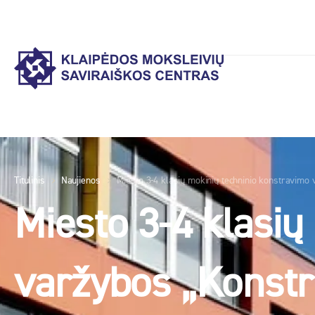
Titulinis
Naujienos
Miesto 3-4 klasių mokinių techninio konstravimo 
Miesto 3-4 klasių
varžybos „Konstru