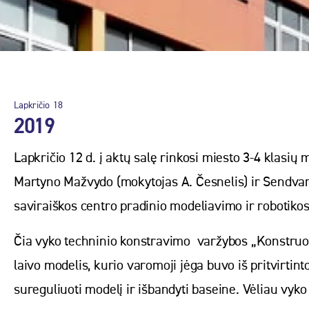
Lapkričio
18
2019
Lapkričio 12 d. į aktų salę rinkosi miesto 3-4 klasių 
Martyno Mažvydo (mokytojas A. Česnelis) ir Sendvar
saviraiškos centro pradinio modeliavimo ir robotiko
Čia vyko techninio konstravimo varžybos „Konstruoju
laivo modelis, kurio varomoji jėga buvo iš pritvirtin
sureguliuoti modelį ir išbandyti baseine. Vėliau vyk