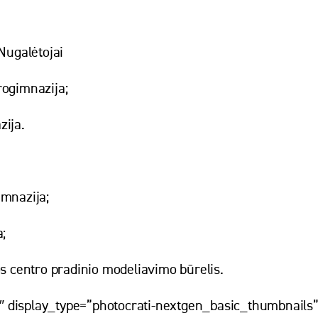
;Nugalėtojai
rogimnazija;
zija.
imnazija;
a;
os centro pradinio modeliavimo būrelis.
″ display_type=”photocrati-nextgen_basic_thumbnails