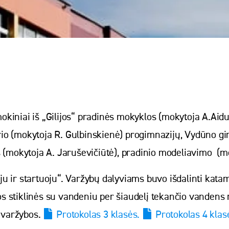
mokiniai iš „Gilijos“ pradinės mokyklos (mokytoja A.Aidu
io (mokytoja R. Gulbinskienė) progimnazijų, Vydūno gi
s (mokytoja A. Jaruševičiūtė), pradinio modeliavimo (m
 ir startuoju“. Varžybų dalyviams buvo išdalinti katam
tos stiklinės su vandeniu per šiaudelį tekančio vandens 
o varžybos.
Protokolas 3 klasės.
Protokolas 4 klas