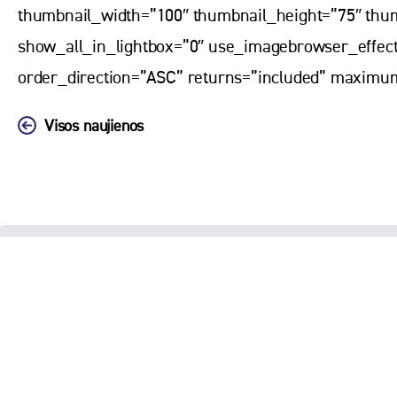
thumbnail_width=”100″ thumbnail_height=”75″ thu
show_all_in_lightbox=”0″ use_imagebrowser_effect
order_direction=”ASC” returns=”included” maximu
Visos naujienos
Biudžetinė įstaiga Klaipėdos
moksleivių saviraiškos centras