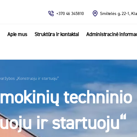
+370 46 345810
Smiltelės g. 22-1, Kl
Apie mus
Struktūra ir kontaktai
Administracinė informac
varžybos „Konstruoju ir startuoju“
 mokinių technini
oju ir startuoju“