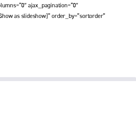
lumns=”0″ ajax_pagination=”0″
Show as slideshow]” order_by=”sortorder”
© 2005-2026. Juridinio asmens kodas 190456638
Duomenys kaupiami ir saugomi Juridinių asmenų registrų centre
Sukūrė