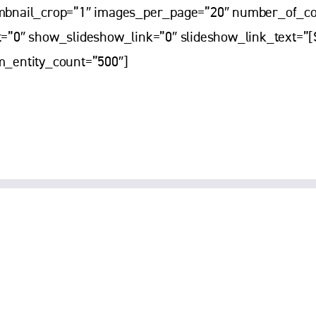
mbnail_crop=”1″ images_per_page=”20″ number_of_co
=”0″ show_slideshow_link=”0″ slideshow_link_text=”[
m_entity_count=”500″]
Smiltelės g. 22-1, Klaipėda
info@kmsc.lt
+370 46 345810