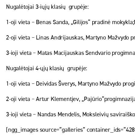
Nugalėtojai 3-iųjų klasių grupėje:
1-oji vieta ‒ Benas Sanda, „Gilijos“ pradinė mokykla
2-oji vieta ‒ Linas Andrijauskas, Martyno Mažvydo p
3-ioji vieta ‒ Matas Macijauskas Sendvario progimna
Nugalėtojai 4-ųjų klasių grupėje:
1-oji vieta ‒ Deividas Šverys, Martyno Mažvydo prog
2-oji vieta ‒ Artur Klementjev, „Pajūrio“progimnazij
3-ioji vieta ‒ Nandas Mendelis, Moksleivių saviraišk
[ngg_images source=”galleries” container_ids=”428