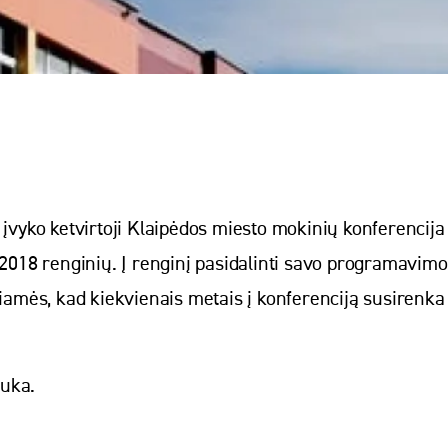
 įvyko ketvirtoji Klaipėdos miesto mokinių konferencij
enginių. Į renginį pasidalinti savo programavimo pa
ugiamės, kad kiekvienais metais į konferenciją susirenk