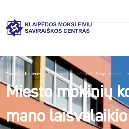
Titulinis
Naujienos
Miesto mokinių konferencija „Programavimas – ma
Miesto mokinių k
mano laisvalaikio