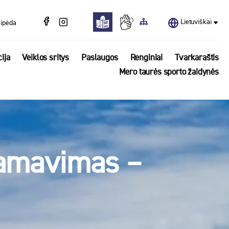
Lietuviškai
aipėda
ija
Veiklos sritys
Paslaugos
Renginiai
Tvarkaraštis
Mero taurės sporto žaidynės
ramavimas –