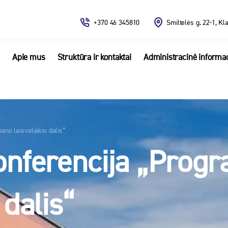
+370 46 345810
Smiltelės g. 22-1, Kl
Apie mus
Struktūra ir kontaktai
Administracinė informac
no laisvalaikio dalis“
onferencija „Prog
 dalis“