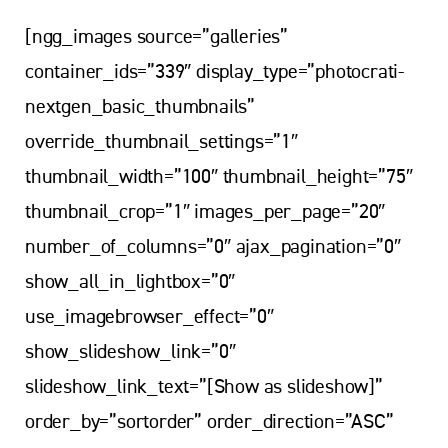
[ngg_images source=”galleries”
container_ids=”339″ display_type=”photocrati-
nextgen_basic_thumbnails”
override_thumbnail_settings=”1″
thumbnail_width=”100″ thumbnail_height=”75″
thumbnail_crop=”1″ images_per_page=”20″
number_of_columns=”0″ ajax_pagination=”0″
show_all_in_lightbox=”0″
use_imagebrowser_effect=”0″
show_slideshow_link=”0″
slideshow_link_text=”[Show as slideshow]”
order_by=”sortorder” order_direction=”ASC”