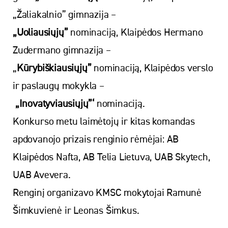
„Žaliakalnio” gimnazija –
„Uoliausiųjų”
nominaciją, Klaipėdos Hermano
Zudermano gimnazija –
„
Kūrybiškiausiųjų”
nominaciją, Klaipėdos verslo
ir paslaugų mokykla –
„Inovatyviausiųjų”‘
nominaciją.
Konkurso metu laimėtojų ir kitas komandas
apdovanojo prizais renginio rėmėjai: AB
Klaipėdos Nafta, AB Telia Lietuva, UAB Skytech,
UAB Avevera.
Renginį organizavo KMSC mokytojai Ramunė
Šimkuvienė ir Leonas Šimkus.