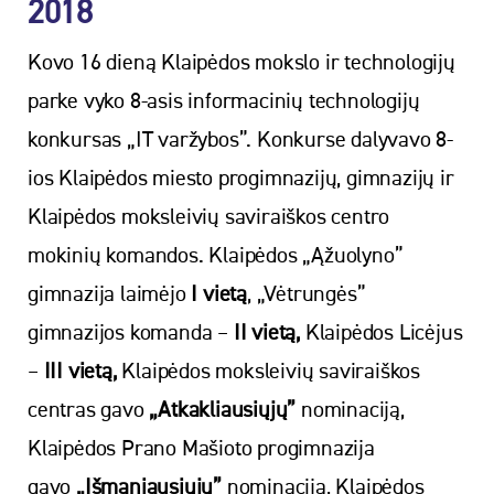
2018
Kovo 16 dieną Klaipėdos mokslo ir technologijų
parke vyko 8-asis informacinių technologijų
konkursas „IT varžybos”. Konkurse dalyvavo 8-
ios Klaipėdos miesto progimnazijų, gimnazijų ir
Klaipėdos moksleivių saviraiškos centro
mokinių komandos. Klaipėdos „Ąžuolyno”
gimnazija laimėjo
I vietą
, „Vėtrungės”
gimnazijos komanda –
II vietą,
Klaipėdos Licėjus
–
III vietą,
Klaipėdos moksleivių saviraiškos
centras gavo
„Atkakliausiųjų”
nominaciją,
Klaipėdos Prano Mašioto progimnazija
gavo
„Išmaniausiųjų”
nominaciją, Klaipėdos