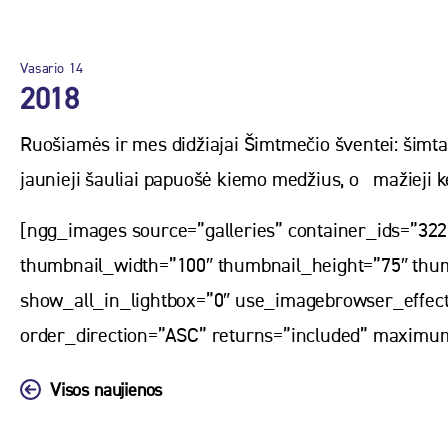
Vasario
14
2018
Ruošiamės ir mes didžiajai Šimtmečio šventei: šimtai
jaunieji šauliai papuošė kiemo medžius, o mažieji k
[ngg_images source=”galleries” container_ids=”322
thumbnail_width=”100″ thumbnail_height=”75″ thu
show_all_in_lightbox=”0″ use_imagebrowser_effect
order_direction=”ASC” returns=”included” maximu
Visos naujienos