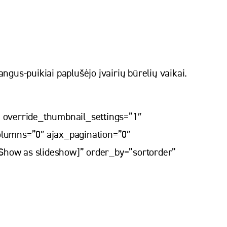
angus-puikiai paplušėjo įvairių būrelių vaikai.
” override_thumbnail_settings=”1″
lumns=”0″ ajax_pagination=”0″
Show as slideshow]” order_by=”sortorder”