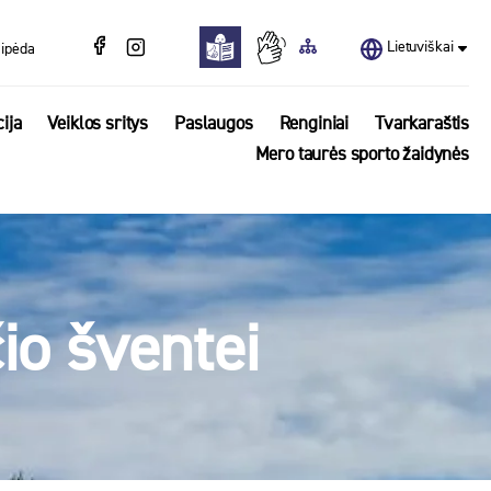
Lietuviškai
aipėda
ija
Veiklos sritys
Paslaugos
Renginiai
Tvarkaraštis
Mero taurės sporto žaidynės
io šventei