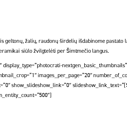
s geltonų, žalių, raudonų širdelių išdabinome pastato l
eramikai siūlo žvilgtelėti per Šimtmečio langus.
″ display_type=”photocrati-nextgen_basic_thumbnails
mbnail_crop=”1″ images_per_page=”20″ number_of_co
=”0″ show_slideshow_link=”0″ slideshow_link_text=”[
m_entity_count=”500″]