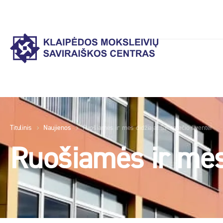
Titulinis
Naujienos
Ruošiamės ir mes didžiajai Šimtmečio šventei
Ruošiamės ir mes