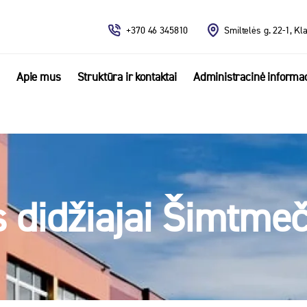
+370 46 345810
Smiltelės g. 22-1, Kl
Apie mus
Struktūra ir kontaktai
Administracinė informac
 didžiajai Šimtmeč