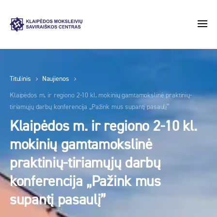
Titulinis
Naujienos
Klaipėdos m. ir regiono 2-10 kl. mokinių gamtamokslinė praktinių-
tiriamųjų darbų konferencija „Pažink mus supantį pasaulį”
Klaipėdos m. ir regiono 2-10 kl.
mokinių gamtamokslinė
praktinių-tiriamųjų darbų
konferencija „Pažink mus
supantį pasaulį”