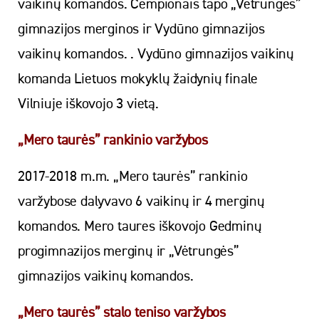
vaikinų komandos. Čempionais tapo „Vėtrungės”
gimnazijos merginos ir Vydūno gimnazijos
vaikinų komandos. . Vydūno gimnazijos vaikinų
komanda Lietuos mokyklų žaidynių finale
Vilniuje iškovojo 3 vietą.
„Mero taurės” rankinio varžybos
2017-2018 m.m. „Mero taurės” rankinio
varžybose dalyvavo 6 vaikinų ir 4 merginų
komandos. Mero taures iškovojo Gedminų
progimnazijos merginų ir „Vėtrungės”
gimnazijos vaikinų komandos.
„Mero taurės” stalo teniso varžybos