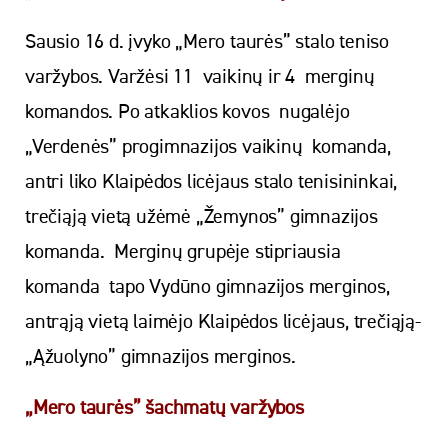
Sausio 16 d. įvyko „Mero taurės” stalo teniso
varžybos. Varžėsi 11 vaikinų ir 4 merginų
komandos. Po atkaklios kovos nugalėjo
„Verdenės” progimnazijos vaikinų komanda,
antri liko Klaipėdos licėjaus stalo tenisininkai,
trečiąją vietą užėmė „Žemynos” gimnazijos
komanda. Merginų grupėje stipriausia
komanda tapo Vydūno gimnazijos merginos,
antrąją vietą laimėjo Klaipėdos licėjaus, trečiąją-
„Ąžuolyno” gimnazijos merginos.
„Mero taurės” šachmatų varžybos