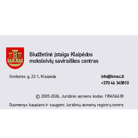
Biudžetinė įstaiga Klaipėdos
moksleivių saviraiškos centras
Smiltelės g. 22-1, Klaipėda
info@kmsc.lt
+370 46 345810
© 2005-2026. Juridinio asmens kodas 190456638
Duomenys kaupiami ir saugomi Juridinių asmenų registrų centre
Sukūrė