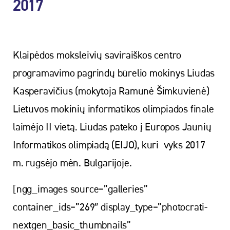
2017
Klaipėdos moksleivių saviraiškos centro
programavimo pagrindų būrelio mokinys Liudas
Kasperavičius (mokytoja Ramunė Šimkuvienė)
Lietuvos mokinių informatikos olimpiados finale
laimėjo II vietą. Liudas pateko į Europos Jaunių
Informatikos olimpiadą (EIJO), kuri vyks 2017
m. rugsėjo mėn. Bulgarijoje.
[ngg_images source=”galleries”
container_ids=”269″ display_type=”photocrati-
nextgen_basic_thumbnails”