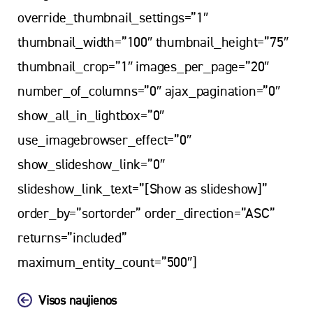
override_thumbnail_settings=”1″
thumbnail_width=”100″ thumbnail_height=”75″
thumbnail_crop=”1″ images_per_page=”20″
number_of_columns=”0″ ajax_pagination=”0″
show_all_in_lightbox=”0″
use_imagebrowser_effect=”0″
show_slideshow_link=”0″
slideshow_link_text=”[Show as slideshow]”
order_by=”sortorder” order_direction=”ASC”
returns=”included”
maximum_entity_count=”500″]
Visos naujienos