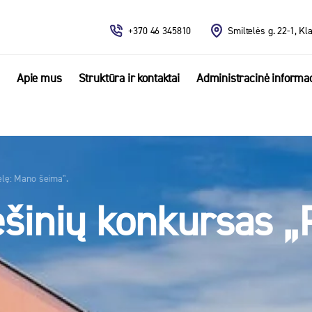
+370 46 345810
Smiltelės g. 22-1, Kl
Apie mus
Struktūra ir kontaktai
Administracinė informac
elę: Mano šeima‟.
ešinių konkursas „