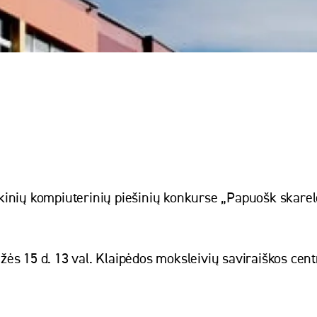
kinių kompiuterinių piešinių konkurse „Papuošk skarel
ės 15 d. 13 val. Klaipėdos moksleivių saviraiškos cen