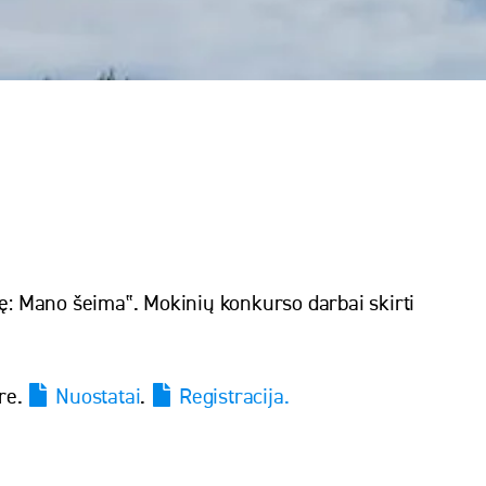
ę: Mano šeima‟. Mokinių konkurso darbai skirti
tre.
Nuostatai
.
Registracija.