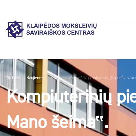
Titulinis
Naujienos
Kompiuterinių piešinių konkursas „Papuošk skar
Kompiuterinių pi
Mano šeima‟.