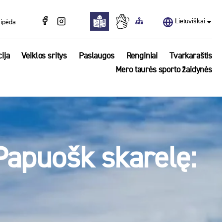
Lietuviškai
aipėda
ija
Veiklos sritys
Paslaugos
Renginiai
Tvarkaraštis
Mero taurės sporto žaidynės
Papuošk skarelę: