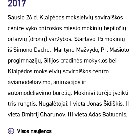
2017
Sausio 26 d. Klaipėdos moksleivių saviraiškos
centre vyko antrosios miesto mokinių bepiločių
orlaivių (dronų) varžybos. Startavo 15 mokinių
iš Simono Dacho, Martyno Mažvydo, Pr. Mašioto
progimnazijų, Gilijos pradinės mokyklos bei
Klaipėdos moksleivių saviraiškos centro
aviamodeliavimo, animacijos ir
automodeliavimo būrelių. Mokiniai turėjo įveikti
tris rungtis. Nugalėtojai: I vieta Jonas Šidiškis, II
vieta Dmitrij Charunov, III vieta Adas Baltuonis.
Visos naujienos