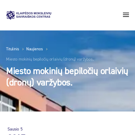
Titulinis
Naujienos
Miesto mokinių bepiločių orlaivių (dronų) varžybos.
Miesto mokinių bepiločių orlaivių
(dronų) varžybos.
Sausio
5