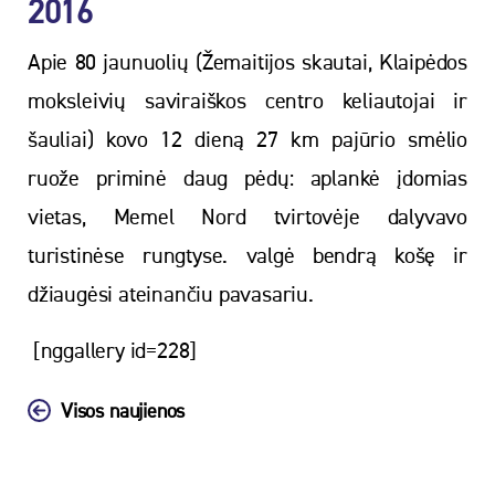
2016
Apie 80 jaunuolių (Žemaitijos skautai, Klaipėdos
moksleivių saviraiškos centro keliautojai ir
šauliai) kovo 12 dieną 27 km pajūrio smėlio
ruože priminė daug pėdų: aplankė įdomias
vietas, Memel Nord tvirtovėje dalyvavo
turistinėse rungtyse. valgė bendrą košę ir
džiaugėsi ateinančiu pavasariu.
[nggallery id=228]
Visos naujienos