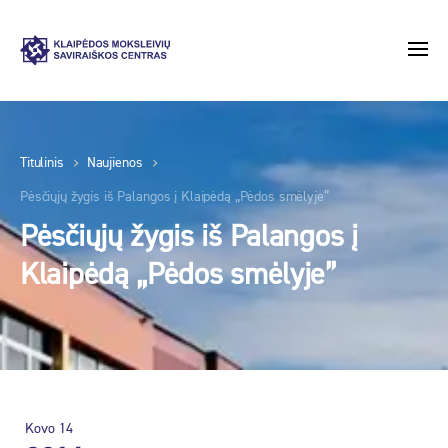
Titulinis
Naujienos
Pėsčiųjų žygis iš Palangos į Klaipėdą „Pėdos smėlyje”
Pėsčiųjų žygis iš Palangos į
Klaipėdą „Pėdos smėlyje”
Kovo
14