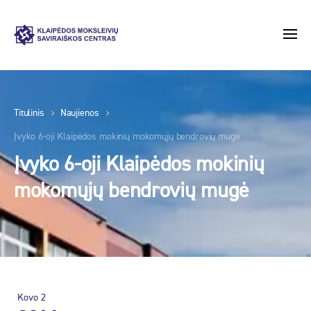
Titulinis
Naujienos
Įvyko 6-oji Klaipėdos mokinių mokomųjų bendrovių mugė
Įvyko 6-oji Klaipėdos mokinių
mokomųjų bendrovių mugė
Kovo
2