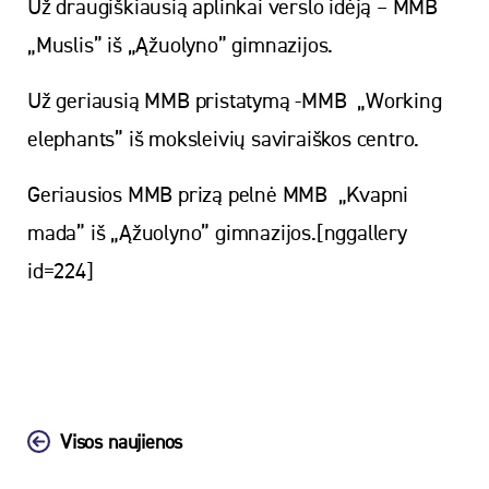
Už draugiškiausią aplinkai verslo idėją – MMB
„Muslis” iš „Ąžuolyno” gimnazijos.
Už geriausią MMB pristatymą -MMB „Working
elephants” iš moksleivių saviraiškos centro.
Geriausios MMB prizą pelnė MMB „Kvapni
mada” iš „Ąžuolyno” gimnazijos.[nggallery
id=224]
Visos naujienos