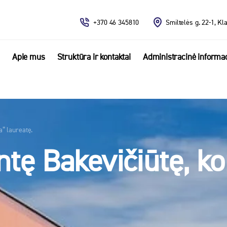
+370 46 345810
Smiltelės g. 22-1, Kl
Apie mus
Struktūra ir kontaktai
Administracinė informac
” laureatę.
tę Bakevičiūtę, ko