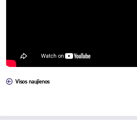
Visos naujienos
Biudžetinė įstaiga Klaipėdos