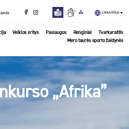
Lietuviškai
aipėda
ija
Veiklos sritys
Paslaugos
Renginiai
Tvarkaraštis
Mero taurės sporto žaidynės
nkurso „Afrika”