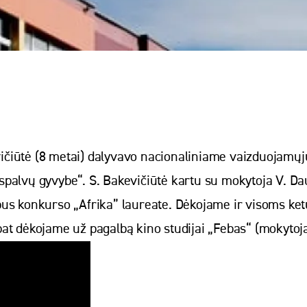
čiūtė (8 metai) dalyvavo nacionaliniame vaizduojamų
s spalvų gyvybe“. S. Bakevičiūtė kartu su mokytoja V. Da
pus konkurso „Afrika” laureate. Dėkojame ir visoms ke
ip pat dėkojame už pagalbą kino studijai „Febas“ (mokyt