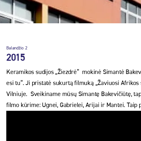
Balandžio
2
2015
Keramikos sudijos „Žiezdrė“ mokinė Simantė Bakevi
esi tu“. Ji pristatė sukurtą filmuką „Žaviuosi Afriko
Vilniuje. Sveikiname mūsų Simantę Bakevičiūtę, ta
filmo kūrime: Ugnei, Gabrielei, Arijai ir Mantei. Ta