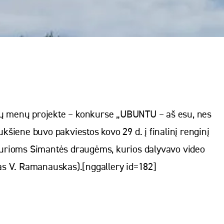
jų menų projekte – konkurse „UBUNTU – aš esu, nes
ukšiene buvo pakviestos kovo 29 d. į finalinį renginį
turioms Simantės draugėms, kurios dalyvavo video
ojas V. Ramanauskas).[nggallery id=182]