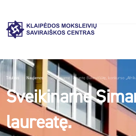
Titulinis
Naujienos
Sveikiname Simantę Bakevičiūtę, konkurso „Afrika
Sveikiname Siman
laureatę.