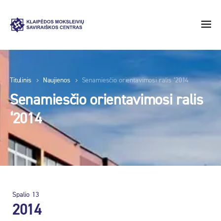
Titulinis
Naujienos
Senamiesčio orientavimosi ralis ‘2014
Senamiesčio orientavimosi ralis
‘2014
Spalio
13
2014