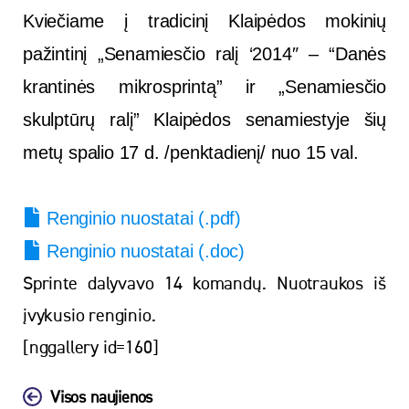
Kviečiame į tradicinį Klaipėdos mokinių
pažintinį „Senamiesčio ralį ‘2014″ – “Danės
krantinės mikrosprintą” ir „Senamiesčio
skulptūrų ralį” Klaipėdos senamiestyje š
ių
metų spalio 17 d. /penktadienį/ nuo 15 val.
Renginio nuostatai (.pdf)
Renginio nuostatai (.doc)
Sprinte dalyvavo 14 komandų. Nuotraukos iš
įvykusio renginio.
[nggallery id=160]
Visos naujienos