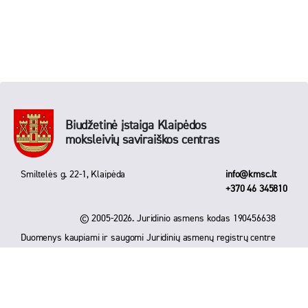
Biudžetinė įstaiga Klaipėdos
moksleivių saviraiškos centras
Smiltelės g. 22-1, Klaipėda
info@kmsc.lt
+370 46 345810
© 2005-2026. Juridinio asmens kodas 190456638
Duomenys kaupiami ir saugomi Juridinių asmenų registrų centre
Sukūrė