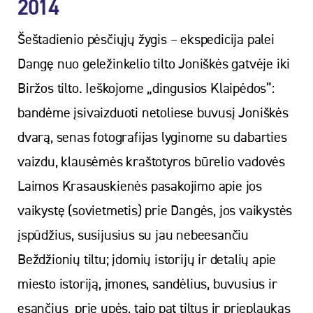
2014
Šeštadienio pėsčiųjų žygis – ekspedicija palei
Dangę nuo geležinkelio tilto Joniškės gatvėje iki
Biržos tilto. Ieškojome „dingusios Klaipėdos”:
bandėme įsivaizduoti netoliese buvusį Joniškės
dvarą, senas fotografijas lyginome su dabarties
vaizdu, klausėmės kraštotyros būrelio vadovės
Laimos Krasauskienės pasakojimo apie jos
vaikystę (sovietmetis) prie Dangės, jos vaikystės
įspūdžius, susijusius su jau nebeesančiu
Beždžionių tiltu; įdomių istorijų ir detalių apie
miesto istoriją, įmones, sandėlius, buvusius ir
esančius prie upės, taip pat tiltus ir prieplaukas