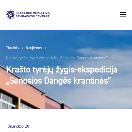
Titulinis
Naujienos
Krašto tyrėjų žygis-ekspedicija „Senosios Dangės krantinės”
Krašto tyrėjų žygis-ekspedicija
„Senosios Dangės krantinės”
Balandžio
28