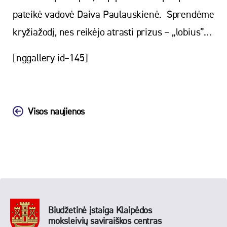
pateikė vadovė Daiva Paulauskienė. Sprendėme
kryžiažodį, nes reikėjo atrasti prizus – „lobius”…
[nggallery id=145]
Visos naujienos
Biudžetinė įstaiga Klaipėdos
moksleivių saviraiškos centras