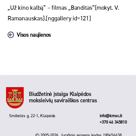
„Už kino kalbą” – filmas „Banditas”(mokyt. V.
Ramanauskas).[nggallery id=121]
Visos naujienos
Biudžetinė įstaiga Klaipėdos
moksleivių saviraiškos centras
Smiltelės g. 22-1, Klaipėda
info@kmsc.lt
+370 46 345810
© 2005-2026. Juridinio asmens kodas 190456638