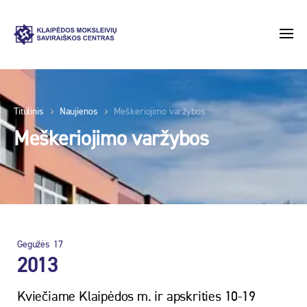
Titulinis
Naujienos
Meškeriojimo varžybos
Meškeriojimo varžybos
Gegužės
17
2013
Kviečiame Klaipėdos m. ir apskrities 10-19