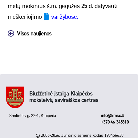
metų mokinius š.m. gegužės 25 d. dalyvauti
meškeriojimo
varžybose.
Visos naujienos
Biudžetinė įstaiga Klaipėdos
moksleivių saviraiškos centras
Smiltelės g. 22-1, Klaipėda
info@kmsc.lt
+370 46 345810
© 2005-2026. Juridinio asmens kodas 190456638