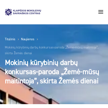
Titulinis
Naujienos
Mokinių kūrybinių darbų konkursas-paroda „Žemė-mūsų maitintoja”,
skirta Žemės dienai
Mokinių kūrybinių darbų
konkursas-paroda „Žemė-mūsų
maitintoja”, skirta Žemės dienai