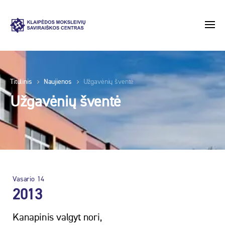
Titulinis
Naujienos
Užgavėnių šventė
Užgavėnių šventė
Vasario
14
2013
Kanapinis valgyt nori,