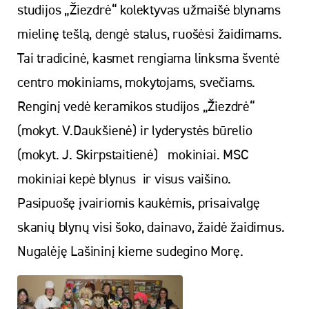
studijos „Žiezdrė“ kolektyvas užmaišė blynams
mielinę tešlą, dengė stalus, ruošėsi žaidimams.
Tai tradicinė, kasmet rengiama linksma šventė
centro mokiniams, mokytojams, svečiams.
Renginį vedė keramikos studijos „Žiezdrė“
(mokyt. V.Daukšienė) ir lyderystės būrelio
(mokyt. J. Skirpstaitienė) mokiniai. MSC
mokiniai kepė blynus ir visus vaišino.
Pasipuošę įvairiomis kaukėmis, prisaivalgę
skanių blynų visi šoko, dainavo, žaidė žaidimus.
Nugalėję Lašininį kieme sudegino Morę.