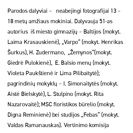
Parodos dalyviai – neabejingi fotografijai 13 –
18 metų amžiaus mokiniai. Dalyvauja 51-as
autorius iš miesto gimnazijų – Baltijos (mokyt.
Laima Krasauskienė), „Varpo“ (mokyt. Henrikas
Šurkus), H. Zudermano, „Žemynos“(mokyt.
Giedrė Pulokienė), E. Balsio menų (mokyt.
Violeta Paukštienė ir Lima Pilibaitytė);
pagrindinių mokyklų – I. Simonaitytės (mokyt.
Aistė Bielskytė), L. Stulpino (mokyt. Rita
Nazarovaitė); MSC floristikos būrelio (mokyt.
Digna Reminienė) bei studijos „Febas“ (mokyt.
Valdas Ramanauskas). Vertinimo komisija