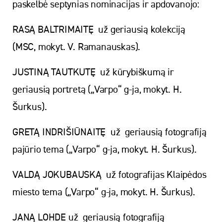
paskelbė septynias nominacijas ir apdovanojo:
RASĄ BALTRIMAITĘ už geriausią kolekciją
(MSC, mokyt. V. Ramanauskas).
JUSTINĄ TAUTKUTĘ už kūrybiškumą ir
geriausią portretą („Varpo“ g-ja, mokyt. H.
Šurkus).
GRETĄ INDRIŠIŪNAITĘ už geriausią fotografiją
pajūrio tema („Varpo“ g-ja, mokyt. H. Šurkus).
VALDĄ JOKUBAUSKĄ už fotografijas Klaipėdos
miesto tema („Varpo“ g-ja, mokyt. H. Šurkus).
JANĄ LOHDE už geriausią fotografiją