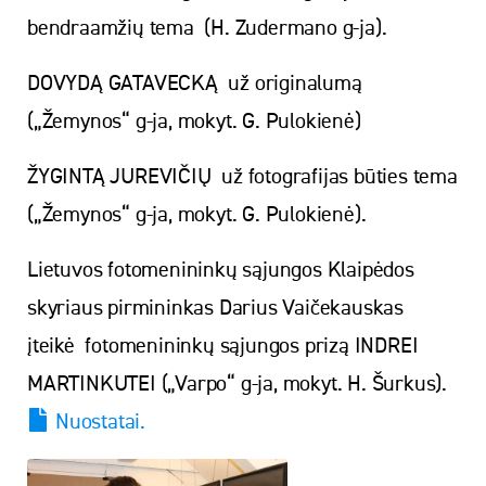
bendraamžių tema (H. Zudermano g-ja).
DOVYDĄ GATAVECKĄ už originalumą
(„Žemynos“ g-ja, mokyt. G. Pulokienė)
ŽYGINTĄ JUREVIČIŲ už fotografijas būties tema
(„Žemynos“ g-ja, mokyt. G. Pulokienė).
Lietuvos fotomenininkų sąjungos Klaipėdos
skyriaus pirmininkas Darius Vaičekauskas
įteikė fotomenininkų sąjungos prizą INDREI
MARTINKUTEI („Varpo“ g-ja, mokyt. H. Šurkus).
Nuostatai.